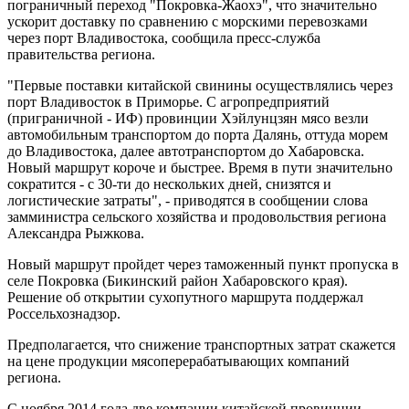
пограничный переход "Покровка-Жаохэ", что значительно
ускорит доставку по сравнению с морскими перевозками
через порт Владивостока, сообщила пресс-служба
правительства региона.
"Первые поставки китайской свинины осуществлялись через
порт Владивосток в Приморье. С агропредприятий
(приграничной - ИФ) провинции Хэйлунцзян мясо везли
автомобильным транспортом до порта Далянь, оттуда морем
до Владивостока, далее автотранспортом до Хабаровска.
Новый маршрут короче и быстрее. Время в пути значительно
сократится - с 30-ти до нескольких дней, снизятся и
логистические затраты", - приводятся в сообщении слова
замминистра сельского хозяйства и продовольствия региона
Александра Рыжкова.
Новый маршрут пройдет через таможенный пункт пропуска в
селе Покровка (Бикинский район Хабаровского края).
Решение об открытии сухопутного маршрута поддержал
Россельхознадзор.
Предполагается, что снижение транспортных затрат скажется
на цене продукции мясоперерабатывающих компаний
региона.
С ноября 2014 года две компании китайской провинции