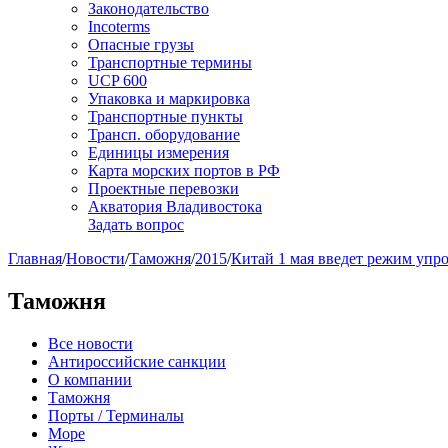
Законодательство
Incoterms
Опасные грузы
Транспортные термины
UCP 600
Упаковка и маркировка
Транспортные пункты
Трансп. оборудование
Единицы измерения
Карта морских портов в РФ
Проектные перевозки
Акватория Владивостока
Задать вопрос
Главная
/
Новости
/
Таможня
/
2015
/
Китай 1 мая введет режим упр
Таможня
Все новости
Антироссийские санкции
О компании
Таможня
Порты / Терминалы
Море