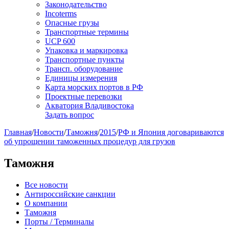
Законодательство
Incoterms
Опасные грузы
Транспортные термины
UCP 600
Упаковка и маркировка
Транспортные пункты
Трансп. оборудование
Единицы измерения
Карта морских портов в РФ
Проектные перевозки
Акватория Владивостока
Задать вопрос
Главная
/
Новости
/
Таможня
/
2015
/
РФ и Япония договариваются
об упрощении таможенных процедур для грузов
Таможня
Все новости
Антироссийские санкции
О компании
Таможня
Порты / Терминалы