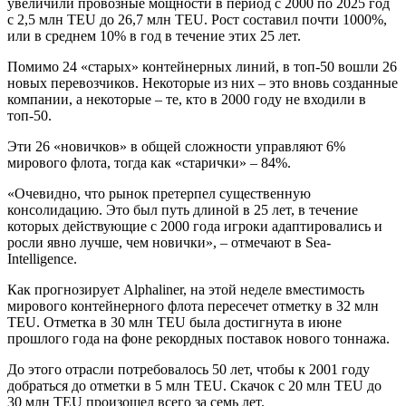
увеличили провозные мощности в период с 2000 по 2025 год
с 2,5 млн TEU до 26,7 млн TEU. Рост составил почти 1000%,
или в среднем 10% в год в течение этих 25 лет.
Помимо 24 «старых» контейнерных линий, в топ-50 вошли 26
новых перевозчиков. Некоторые из них – это вновь созданные
компании, а некоторые – те, кто в 2000 году не входили в
топ-50.
Эти 26 «новичков» в общей сложности управляют 6%
мирового флота, тогда как «старички» – 84%.
«Очевидно, что рынок претерпел существенную
консолидацию. Это был путь длиной в 25 лет, в течение
которых действующие с 2000 года игроки адаптировались и
росли явно лучше, чем новички», – отмечают в Sea-
Intelligence.
Как прогнозирует Alphaliner, на этой неделе вместимость
мирового контейнерного флота пересечет отметку в 32 млн
TEU. Отметка в 30 млн TEU была достигнута в июне
прошлого года на фоне рекордных поставок нового тоннажа.
До этого отрасли потребовалось 50 лет, чтобы к 2001 году
добраться до отметки в 5 млн TEU. Скачок с 20 млн TEU до
30 млн TEU произошел всего за семь лет.