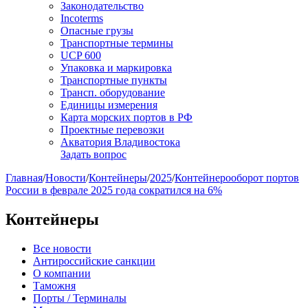
Законодательство
Incoterms
Опасные грузы
Транспортные термины
UCP 600
Упаковка и маркировка
Транспортные пункты
Трансп. оборудование
Единицы измерения
Карта морских портов в РФ
Проектные перевозки
Акватория Владивостока
Задать вопрос
Главная
/
Новости
/
Контейнеры
/
2025
/
Контейнерооборот портов
России в феврале 2025 года сократился на 6%
Контейнеры
Все новости
Антироссийские санкции
О компании
Таможня
Порты / Терминалы