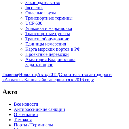
Законодательство
Incoterms
Опасные грузы
Транспортные термины
UCP 600
Упаковка и маркировка
Транспортные пункты
Трансп. оборудование
Единицы измерения
Карта морских портов в РФ
Проектные перевозки
Акватория Владивостока
Задать вопрос
Главная
/
Новости
/
Авто
/
2015
/
Строительство автодороги
«Алматы - Капшагай» завершится к 2016 году
Авто
Все новости
Антироссийские санкции
О компании
Таможня
Порты / Терминалы