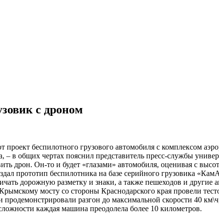
узовик с дроном
 проект беспилотного грузового автомобиля с комплексом аэро
а, – в общих чертах пояснил представитель пресс-службы универ
овить дрон. Он-то и будет «глазами» автомобиля, оценивая с вы
создал прототип беспилотника на базе серийного грузовика «К
чать дорожную разметку и знаки, а также пешеходов и другие а
 Крымскому мосту со стороны Краснодарского края провели тес
продемонстрировали разгон до максимальной скорости 40 км\ч, 
сложности каждая машина преодолела более 10 километров.