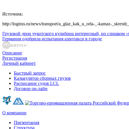
Источник:
http://logirus.ru/news/transport/a_glaz_kak_u_orla-_-kamaz-_skrest
Грузовой дрон чукотского кулибина интересный, но слишком «м
Германия одобрила испытания аэротакси в городе
Описание
Регистрация
Личный кабинет
Быстрый запрос
Калькулятор сборных грузов
Расписание судов LCL
Договор он-лайн
О компании
Презентация
Структура