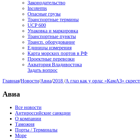
Законодательство
Incoterms
Опасные грузы
Транспортные термины
UCP 600
Упаковка и маркировка
Транспортные пункты
Трансп. оборудование
Единицы измерения
Карта морских портов в РФ
Проектные перевозки
Акватория Владивостока
Задать вопрос
Главная
/
Новости
/
Авиа
/
2018
/
А глаз как у орла: «КамАЗ» скрес
Авиа
Все новости
Антироссийские санкции
О компании
Таможня
Порты / Терминалы
Море