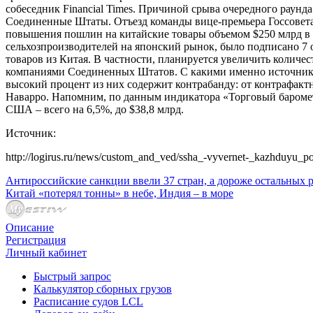
собеседник Financial Times. Причиной срыва очередного раунда
Соединенные Штаты. Отъезд команды вице-премьера Госсовета
повышения пошлин на китайские товары объемом $250 млрд в г
сельхозпроизводителей на японский рынок, было подписано 7 
товаров из Китая. В частности, планируется увеличить колич
компаниями Соединенных Штатов. С какими именно источник Fi
высокий процент из них содержит контрабанду: от контрафакт
Наварро. Напомним, по данным индикатора «Торговый барометр»
США – всего на 6,5%, до $38,8 млрд.
Источник:
http://logirus.ru/news/custom_and_ved/ssha_-vyvernet-_kazhduyu_p
Антироссийские санкции ввели 37 стран, а дороже остальных 
Китай «потерял тонны» в небе, Индия – в море
Описание
Регистрация
Личный кабинет
Быстрый запрос
Калькулятор сборных грузов
Расписание судов LCL