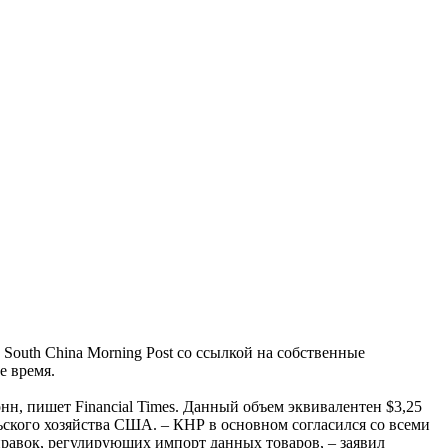
outh China Morning Post со ссылкой на собственные
е время.
н, пишет Financial Times. Данный объем эквивалентен $3,25
ьского хозяйства США. – КНР в основном согласился со всеми
равок, регулирующих импорт данных товаров, – заявил