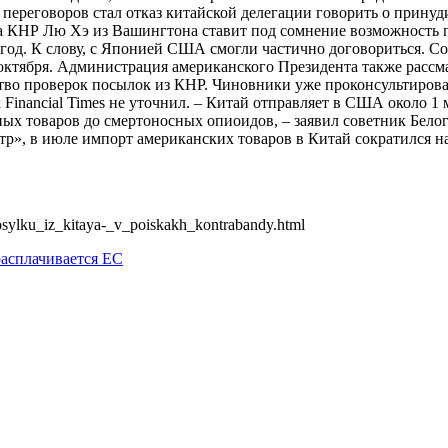
 переговоров стал отказ китайской делегации говорить о принуд
 КНР Лю Хэ из Вашингтона ставит под сомнение возможность п
од. К слову, с Японией США смогли частично договориться. Со
октября. Администрация американского Президента также рассм
ество проверок посылок из КНР. Чиновники уже проконсультиро
nancial Times не уточнил. – Китай отправляет в США около 1 м
ных товаров до смертоносных опиоидов, – заявил советник Бело
, в июле импорт американских товаров в Китай сократился на 1
osylku_iz_kitaya-_v_poiskakh_kontrabandy.html
расплачивается ЕС