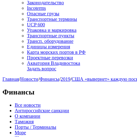
Законодательство
Incoterms
Опасные грузы
Транспортные термины
UCP 600
Упаковка и маркировка
Транспортные пункты
Трансп. оборудование
Единицы измерения
Карта морских портов в РФ
Проектные перевозки
Акватория Владивостока
Задать вопрос
Главная
/
Новости
/
Финансы
/
2019
/
США «вывернет» каждую посыл
Финансы
Все новости
Антироссийские санкции
О компании
Таможня
Порты / Терминалы
Море