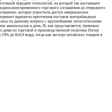
ительной передаче технологий, на которой так настаивают
одписания временного торгового соглашения до очередного
глашение, которое упростило доступ американских
атривает варианты пресечения поставок контрабандных
вались по данному вопросу с крупнейшими логистическими
лн авиапосылок в день. И, как представляется, тревожно
го дома по торговой и производственной политике Питер
9% до $10,9 млрд, тогда как экспорт китайских товаров в