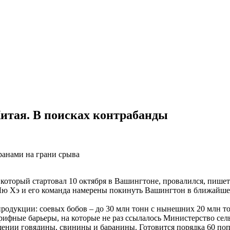
итая. В поисках контрабанды
ранами на грани срыва
торый стартовал 10 октября в Вашингтоне, провалился, пишет S
Лю Хэ и его команда намерены покинуть Вашингтон в ближайше
одукции: соевых бобов – до 30 млн тонн с нынешних 20 млн тон
рифные барьеры, на которые не раз ссылалось Министерство сел
ении говядины, свинины и баранины. Готовится порядка 60 поп