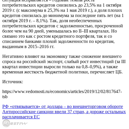
потребительских кредитов снизились до 23,5% на 1 октября
2019 г. (с максимума в 25,3% на 1 мая 2019 г.), а доля плохих
кредитов снизилась до минимума за последние пять лет (на 1
октября 2019 г. – 8,1%). Так, доля необеспеченных
потребительских кредитов с задолженностью, просроченной
более чем на 90 дней, уменьшалась во II–III кварталах. Но
связано это как с ростом кредитного портфеля, так и со
списанием банками плохой задолженности по кредитам,
выданным в 2015–2016 гг.
Негативно влияют на экономику также снижение внешнего
спроса на российский экспорт, слабый рост инвестиций (за III
квартал инвестиции выросли только на 0,8–0,9%), а также
временная жесткость бюджетной политики, перечисляет ЦБ.
Источник:
https://www.vedomosti.ru/economics/articles/2019/12/02/817647-
tsb
РФ «отвязывается» от доллара – во внешнеторговом обороте
Антироссийские санкции ввели 37 стран, а дороже остальных
расплачивается ЕС