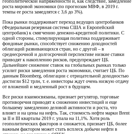
геополитической напряженности и, как следствие, замедление
роста мировой экономики (по прогнозам МВФ, в 2019 г.
темпы ее роста замедлятся с 3,6 до 3%).
Пока рынки поддерживает переход ведущих центробанков
(Федеральная резервная система США и Европейский
центробанк) к смягчению денежно-кредитной политики. С
одной стороны, стимулирующая политика поддерживает
фондовые рынки, способствует снижению доходностей
облигаций развивающихся стран, но с другой – в
среднесрочной и долгосрочной перспективе низкие ставки
приводят к накоплению рисков, предупреждает ЦБ.
Дальнейшее снижение ставок на глобальных рынках только
усилит риски замедления роста экономики, считает ЦБ. По
данным Bloomberg, облигации с отрицательной доходностью
достигли $12 трлн, т. е. инвесторы ждут очень низкую отдачу
от вложений и медленный рост в будущем.
Все риски взаимосвязаны, признает регулятор, торговые
противоречия приводят к снижению инвестиций и еще
большему замедлению деловой активности и роста, что
влияет и на цены на нефть. Так, стоимость нефти марки Brent
за II и III кварталы 2019 г. упала на 11,1%. Хотя роль
геополитических факторов и снижается, признает ЦБ, более
важным фактором может стать всплеск добычи нефти в