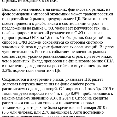
странах, не входящих в ОПЕК.
Высокая волатильность на внешних финансовых рынках на
фоне замедления мировой экономики может транслироваться
и на российский рынок, предупреждает ЦБ. Волатильность
может привести к дисбалансам в соотношении спроса и
предложения на рынке ОФЗ, указывает регулятор: так, на 1
ноября прирост вложений резидентов в ОФЗ превышал
прирост рынка ОФЗ на 1,6 п. п. Чтобы рынок был устойчив,
спрос на ОФЗ должен сохраняться со стороны системно
значимых банков и других финансовых организаций. В целом
чувствительность России к событиям не внешних рынках
соответствует уровню развивающихся стран, при этом ниже,
чем в развитых. Вклад процессов на финансовом рынке США
в изменение доходности на российском внутреннем рынке –
3,2%, подсчитали аналитики ЦБ.
Сохраняются и внутренние риски, указывает ЦБ: растет
долговая нагрузка населения на фоне слабого роста
располагаемых доходов людей. С 1 апреля по 1 октября 2019 г.
такая нагрузка выросла на 0,4 п. п. до 8,9%, приблизившись к
максимальному значению 9,3% в 2014 г. Спрос на кредиты
растет из-за снижения ставок и привлечения новых
заемщиков, у которых не было кредитов на 1 января 2019 г.
(5,6 млн человек, или 21% заемщиков). Хотя постепенно
ситуация исправляется – годовые темпы роста