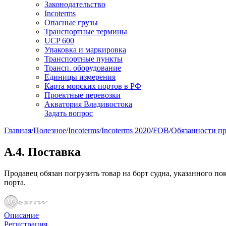
Законодательство
Incoterms
Опасные грузы
Транспортные термины
UCP 600
Упаковка и маркировка
Транспортные пункты
Трансп. оборудование
Единицы измерения
Карта морских портов в РФ
Проектные перевозки
Акватория Владивостока
Задать вопрос
Главная
/
Полезное
/
Incoterms
/
Incoterms 2020
/
FOB
/
Обязанности п
A.4. Поставка
Продавец обязан погрузить товар на борт судна, указанного по
порта.
Описание
Регистрация