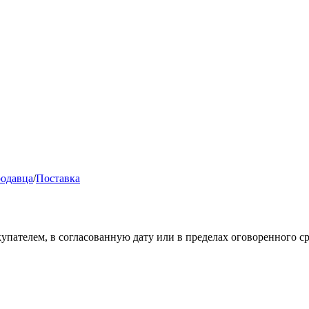
родавца
/
Поставка
купателем, в согласованную дату или в пределах оговоренного с