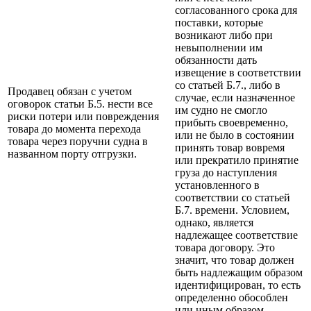
согласованного срока для
поставки, которые
возникают либо при
невыполнении им
обязанности дать
извещение в соответствии
со статьей Б.7., либо в
Продавец обязан с учетом
случае, если назначенное
оговорок статьи Б.5. нести все
им судно не смогло
риски потери или повреждения
прибыть своевременно,
товара до момента перехода
или не было в состоянии
товара через поручни судна в
принять товар вовремя
названном порту отгрузки.
или прекратило принятие
груза до наступления
установленного в
соответствии со статьей
Б.7. времени. Условием,
однако, является
надлежащее соответствие
товара договору. Это
значит, что товар должен
быть надлежащим образом
идентифицирован, то есть
определенно обособлен
или иным образом