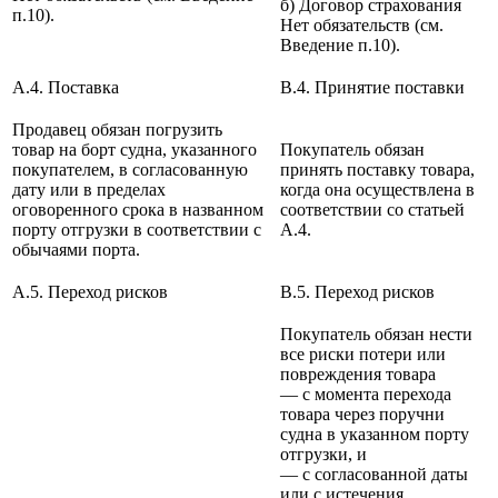
б) Договор страхования
п.10).
Нет обязательств (см.
Введение п.10).
A.4. Поставка
B.4. Принятие поставки
Продавец обязан погрузить
товар на борт судна, указанного
Покупатель обязан
покупателем, в согласованную
принять поставку товара,
дату или в пределах
когда она осуществлена в
оговоренного срока в названном
соответствии со статьей
порту отгрузки в соответствии с
А.4.
обычаями порта.
A.5. Переход рисков
B.5. Переход рисков
Покупатель обязан нести
все риски потери или
повреждения товара
— с момента перехода
товара через поручни
судна в указанном порту
отгрузки, и
— с согласованной даты
или с истечения