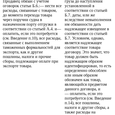
Продавец обязан с учетом
груза до наступления
оговорок статьи Б.6.:— нести все
установленной в
расходы, связанные с товаром,
соответствии со статьей
до момента перехода товара
Б.7. даты, или же
через поручни судна в
вследствие невыполнения
назначенном порту отгрузки в
им обязанности дать
соответствии со статьей А.4. и—
надлежащее извещение в
оплатить, если это потребуется
соответствии со статьей
(см. Введение п.10), все расходы,
Б.7. Условием, однако,
связанные с выполнением
является надлежащее
таможенных формальностей для
соответствие товара
экспорта, как и другие
договору. Это значит, что
пошлины, налоги и прочие
товар должен быть
сборы, подлежащие оплате при
надлежащим образом
экспорте товара.
идентифицирован, то есть
определенно обособлен
или иным образом
обозначен как товар,
являющийся предметом
данного договора, и
— оплатить, если это
потребуется (см. Введение
п.14), все пошлины,
налоги и другие сборы, а
также расходы на