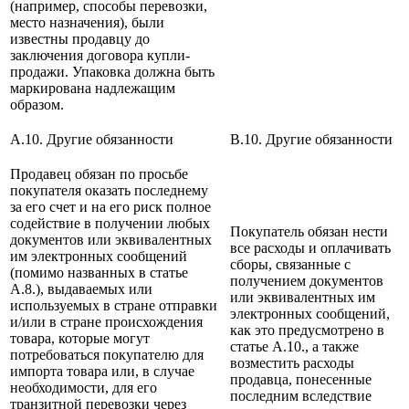
(например, способы перевозки,
место назначения), были
известны продавцу до
заключения договора купли-
продажи. Упаковка должна быть
маркирована надлежащим
образом.
A.10. Другие обязанности
B.10. Другие обязанности
Продавец обязан по просьбе
покупателя оказать последнему
за его счет и на его риск полное
содействие в получении любых
Покупатель обязан нести
документов или эквивалентных
все расходы и оплачивать
им электронных сообщений
сборы, связанные с
(помимо названных в статье
получением документов
А.8.), выдаваемых или
или эквивалентных им
используемых в стране отправки
электронных сообщений,
и/или в стране происхождения
как это предусмотрено в
товара, которые могут
статье А.10., а также
потребоваться покупателю для
возместить расходы
импорта товара или, в случае
продавца, понесенные
необходимости, для его
последним вследствие
транзитной перевозки через