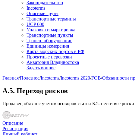
Законодательство
Incoterms
Опасные грузы
Транспортные термины
UCP 600
Упаковка и маркировка
Транспортные пункты
Трансп. оборудование
Единицы измерения
Карта морских портов в РФ
Проектные перевозки
Акватория Владивостока
Задать вопрос
Главная
/
Полезное
/
Incoterms
/
Incoterms 2020
/
FOB
/
Обязанности п
A.5. Переход рисков
Продавец обязан с учетом оговорок статьи Б.5. нести все риск
Описание
Регистрация
Личный кабинет