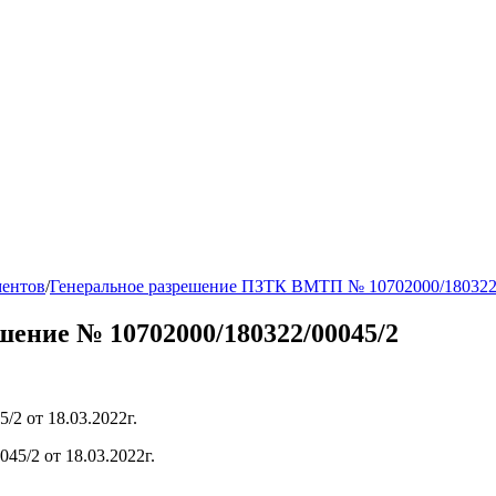
ментов
/
Генеральное разрешение ПЗТК ВМТП № 10702000/180322/0
ение № 10702000/180322/00045/2
2 от 18.03.2022г.