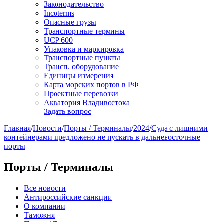
Законодательство
Incoterms
Опасные грузы
Транспортные термины
UCP 600
Упаковка и маркировка
Транспортные пункты
Трансп. оборудование
Единицы измерения
Карта морских портов в РФ
Проектные перевозки
Акватория Владивостока
Задать вопрос
Главная
/
Новости
/
Порты / Терминалы
/
2024
/
Суда с лишними
контейнерами предложено не пускать в дальневосточные
порты
Порты / Терминалы
Все новости
Антироссийские санкции
О компании
Таможня