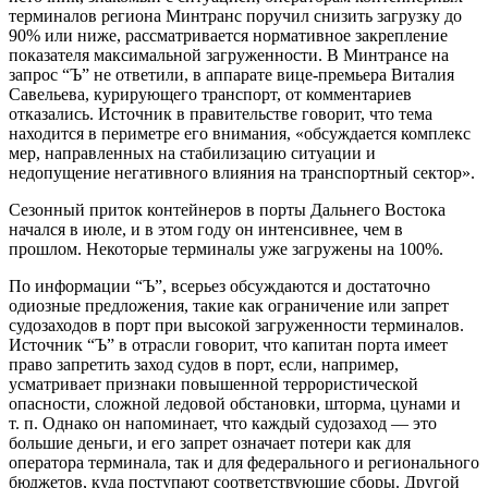
терминалов региона Минтранс поручил снизить загрузку до
90% или ниже, рассматривается нормативное закрепление
показателя максимальной загруженности. В Минтрансе на
запрос “Ъ” не ответили, в аппарате вице-премьера Виталия
Савельева, курирующего транспорт, от комментариев
отказались. Источник в правительстве говорит, что тема
находится в периметре его внимания, «обсуждается комплекс
мер, направленных на стабилизацию ситуации и
недопущение негативного влияния на транспортный сектор».
Сезонный приток контейнеров в порты Дальнего Востока
начался в июле, и в этом году он интенсивнее, чем в
прошлом. Некоторые терминалы уже загружены на 100%.
По информации “Ъ”, всерьез обсуждаются и достаточно
одиозные предложения, такие как ограничение или запрет
судозаходов в порт при высокой загруженности терминалов.
Источник “Ъ” в отрасли говорит, что капитан порта имеет
право запретить заход судов в порт, если, например,
усматривает признаки повышенной террористической
опасности, сложной ледовой обстановки, шторма, цунами и
т. п. Однако он напоминает, что каждый судозаход — это
большие деньги, и его запрет означает потери как для
оператора терминала, так и для федерального и регионального
бюджетов, куда поступают соответствующие сборы. Другой