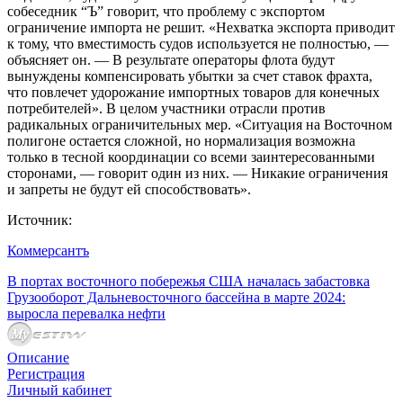
собеседник “Ъ” говорит, что проблему с экспортом
ограничение импорта не решит. «Нехватка экспорта приводит
к тому, что вместимость судов используется не полностью, —
объясняет он. — В результате операторы флота будут
вынуждены компенсировать убытки за счет ставок фрахта,
что повлечет удорожание импортных товаров для конечных
потребителей». В целом участники отрасли против
радикальных ограничительных мер. «Ситуация на Восточном
полигоне остается сложной, но нормализация возможна
только в тесной координации со всеми заинтересованными
сторонами, — говорит один из них. — Никакие ограничения
и запреты не будут ей способствовать».
Источник:
Коммерсантъ
В портах восточного побережья США началась забастовка
Грузооборот Дальневосточного бассейна в марте 2024:
выросла перевалка нефти
Описание
Регистрация
Личный кабинет