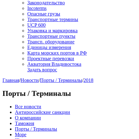
Законодательство
Incoterms
Опасные грузы
Транспортные термины
UCP 600
Упаковка и маркировка
Транспортные пункты
Трансп. оборудование
Единицы измерения
Карта морских портов в РФ
Проектные перевозки
Акватория Владивостока
Задать вопрос
Главная
/
Новости
/
Порты / Терминалы
/
2018
Порты / Терминалы
Все новости
Антироссийские санкции
О компании
Таможня
Порты / Терминалы
Море