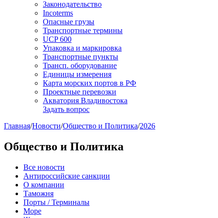
Законодательство
Incoterms
Опасные грузы
Транспортные термины
UCP 600
Упаковка и маркировка
Транспортные пункты
Трансп. оборудование
Единицы измерения
Карта морских портов в РФ
Проектные перевозки
Акватория Владивостока
Задать вопрос
Главная
/
Новости
/
Общество и Политика
/
2026
Общество и Политика
Все новости
Антироссийские санкции
О компании
Таможня
Порты / Терминалы
Море