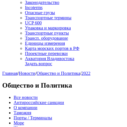
Законодательство
Incoterms
Опасные грузы
Транспортные термины
UCP 600
Упаковка и маркировка
Транспортные пункты
Трансп. оборудование
Единицы измерения
Карта морских портов в РФ
Проектные перевозки
Акватория Владивостока
Задать вопрос
Главная
/
Новости
/
Общество и Политика
/
2022
Общество и Политика
Все новости
Антироссийские санкции
О компании
Таможня
Порты / Терминалы
Море