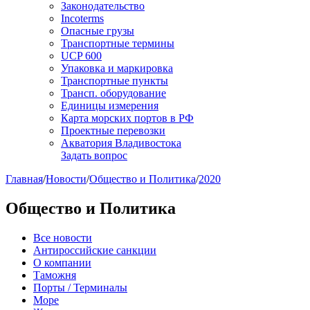
Законодательство
Incoterms
Опасные грузы
Транспортные термины
UCP 600
Упаковка и маркировка
Транспортные пункты
Трансп. оборудование
Единицы измерения
Карта морских портов в РФ
Проектные перевозки
Акватория Владивостока
Задать вопрос
Главная
/
Новости
/
Общество и Политика
/
2020
Общество и Политика
Все новости
Антироссийские санкции
О компании
Таможня
Порты / Терминалы
Море