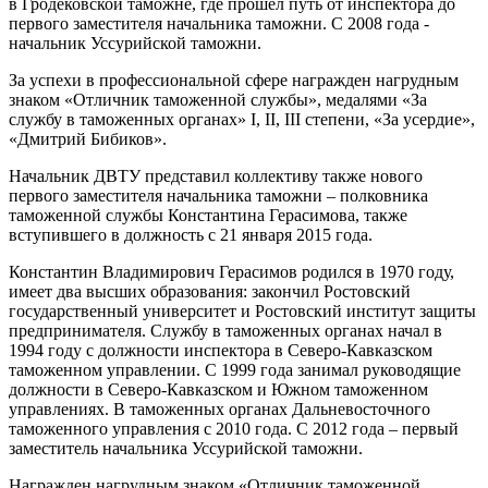
в Гродековской таможне, где прошел путь от инспектора до
первого заместителя начальника таможни. С 2008 года -
начальник Уссурийской таможни.
За успехи в профессиональной сфере награжден нагрудным
знаком «Отличник таможенной службы», медалями «За
службу в таможенных органах» I, II, III степени, «За усердие»,
«Дмитрий Бибиков».
Начальник ДВТУ представил коллективу также нового
первого заместителя начальника таможни – полковника
таможенной службы Константина Герасимова, также
вступившего в должность с 21 января 2015 года.
Константин Владимирович Герасимов родился в 1970 году,
имеет два высших образования: закончил Ростовский
государственный университет и Ростовский институт защиты
предпринимателя. Службу в таможенных органах начал в
1994 году с должности инспектора в Северо-Кавказском
таможенном управлении. С 1999 года занимал руководящие
должности в Северо-Кавказском и Южном таможенном
управлениях. В таможенных органах Дальневосточного
таможенного управления с 2010 года. С 2012 года – первый
заместитель начальника Уссурийской таможни.
Награжден нагрудным знаком «Отличник таможенной