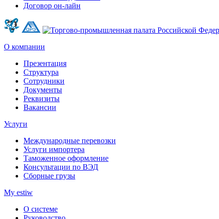
Договор он-лайн
О компании
Презентация
Структура
Сотрудники
Документы
Реквизиты
Вакансии
Услуги
Международные перевозки
Услуги импортера
Таможенное оформление
Консультации по ВЭД
Сборные грузы
My estiw
О системе
Руководство