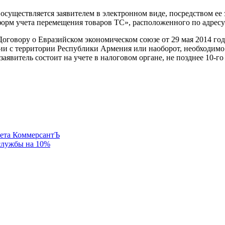
осуществляется заявителем в электронном виде, посредством ее
орм учета перемещения товаров ТС», расположенного по адрес
говору о Евразийском экономическом союзе от 29 мая 2014 года,
и с территории Республики Армения или наоборот, необходимо
заявитель состоит на учете в налоговом органе, не позднее 10-г
зета КоммерсантЪ
службы на 10%