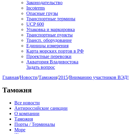
Законодательство
Incoterms
Опасные грузы
Транспортные термины
UCP 600
Упаковка и маркировка
Транспортные пункты
Трансп. оборудование
Единицы измерения
Карта морских портов в РФ
Проектные перевозки
Акватория Владивостока
Задать вопрос
Главная
/
Новости
/
Таможня
/
2015
/
Вниманию участников ВЭД!
Таможня
Все новости
Антироссийские санкции
О компании
Таможня
Порты / Терминалы
Море