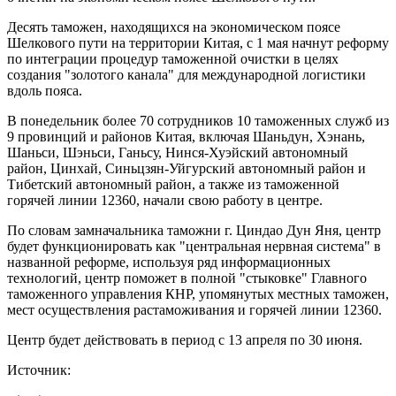
Десять таможен, находящихся на экономическом поясе
Шелкового пути на территории Китая, с 1 мая начнут реформу
по интеграции процедур таможенной очистки в целях
создания "золотого канала" для международной логистики
вдоль пояса.
В понедельник более 70 сотрудников 10 таможенных служб из
9 провинций и районов Китая, включая Шаньдун, Хэнань,
Шаньси, Шэньси, Ганьсу, Нинся-Хуэйский автономный
район, Цинхай, Синьцзян-Уйгурский автономный район и
Тибетский автономный район, а также из таможенной
горячей линии 12360, начали свою работу в центре.
По словам замначальника таможни г. Циндао Дун Яня, центр
будет функционировать как "центральная нервная система" в
названной реформе, используя ряд информационных
технологий, центр поможет в полной "стыковке" Главного
таможенного управления КНР, упомянутых местных таможен,
мест осуществления растаможивания и горячей линии 12360.
Центр будет действовать в период с 13 апреля по 30 июня.
Источник: