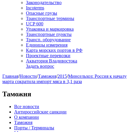
Законодательство
Incoterms
Опасные грузы
Транспортные термины
UCP 600
Упаковка и маркировка
Транспортные пункты
Трансп. оборудование
Единицы измерения
Карта морских портов в РФ
Проектные перевозки
Акватория Владивостока
Задать вопрос
Главная
/
Новости
/
Таможня
/
2015
/
Минсельхоз: Россия к началу
марта сократила импорт мяса в 3,1 раза
Таможня
Все новости
Антироссийские санкции
О компании
Таможня
Порты / Терминалы