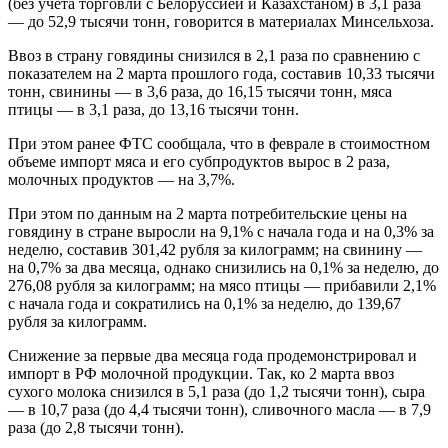
(без учета торговли с Белоруссией и Казахстаном) в 3,1 раза
— до 52,9 тысячи тонн, говорится в материалах Минсельхоза.
Ввоз в страну говядины снизился в 2,1 раза по сравнению с
показателем на 2 марта прошлого года, составив 10,33 тысячи
тонн, свинины — в 3,6 раза, до 16,15 тысячи тонн, мяса
птицы — в 3,1 раза, до 13,16 тысячи тонн.
При этом ранее ФТС сообщала, что в феврале в стоимостном
объеме импорт мяса и его субпродуктов вырос в 2 раза,
молочных продуктов — на 3,7%.
При этом по данным на 2 марта потребительские цены на
говядину в стране выросли на 9,1% с начала года и на 0,3% за
неделю, составив 301,42 рубля за килограмм; на свинину —
на 0,7% за два месяца, однако снизились на 0,1% за неделю, до
276,08 рубля за килограмм; на мясо птицы — прибавили 2,1%
с начала года и сократились на 0,1% за неделю, до 139,67
рубля за килограмм.
Снижение за первые два месяца года продемонстрировал и
импорт в РФ молочной продукции. Так, ко 2 марта ввоз
сухого молока снизился в 5,1 раза (до 1,2 тысячи тонн), сыра
— в 10,7 раза (до 4,4 тысячи тонн), сливочного масла — в 7,9
раза (до 2,8 тысячи тонн).