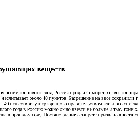
азрушающих веществ
ушений озонового слоя, Россия продлила запрет за ввоз озонор
насчитывает около 40 пунктов. Разрешение на ввоз сохранили т
да. 40 веществ из утвержденного правительством «черного списка
лого года в Россию можно было ввезти не больше 2 тыс. тонн хл
еще в прошлом году. Постановление о запрете призвано внести 