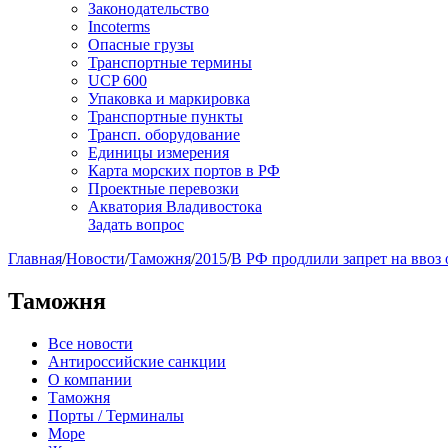
Законодательство
Incoterms
Опасные грузы
Транспортные термины
UCP 600
Упаковка и маркировка
Транспортные пункты
Трансп. оборудование
Единицы измерения
Карта морских портов в РФ
Проектные перевозки
Акватория Владивостока
Задать вопрос
Главная
/
Новости
/
Таможня
/
2015
/
В РФ продлили запрет на ввоз
Таможня
Все новости
Антироссийские санкции
О компании
Таможня
Порты / Терминалы
Море