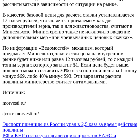
рассчитываться в зависимости от ситуации на рынке.
В качестве базовой цены для расчета ставки устанавливается
12 тысяч рублей, что является приемлемым как для
производителей зерна, так и для животноводства, считают в
Минсельхозе. Министерство также не исключило введение
дополнительных мер «при чрезвычайных ценовых скачках».
По информации «Ведомостей», механизм, который
предлагает Минсельхоз, таков: если цена на внутреннем
рынке будет ниже или равна 12 тысячам рублей, то с каждой
тонны зерна экспортер заплатит $1. Если цена будет выше,
пошлина может составить 30% от экспортной цены за 1 тонну
минус $69, либо 40% минус $93. Эти варианты расчета
пошлины министерство считает оптимальными.
Источник:
morvesti.ru/
фото: morvesti.ru/
Экспорт пшеницы из России упал в 2,5 раза за время действия
пошлины
РФ и КНР состыкуют реализацию проектов ЕАЭС и