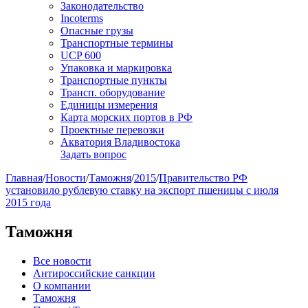
Законодательство
Incoterms
Опасные грузы
Транспортные термины
UCP 600
Упаковка и маркировка
Транспортные пункты
Трансп. оборудование
Единицы измерения
Карта морских портов в РФ
Проектные перевозки
Акватория Владивостока
Задать вопрос
Главная
/
Новости
/
Таможня
/
2015
/
Правительство РФ
установило рублевую ставку на экспорт пшеницы с июля
2015 года
Таможня
Все новости
Антироссийские санкции
О компании
Таможня