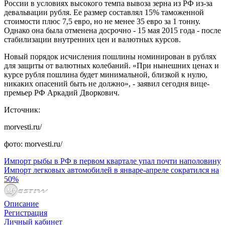
России в условиях высокого темпа вывоза зерна из РФ из-за
девальвации рубля. Ее размер составлял 15% таможенной
стоимости плюс 7,5 евро, но не менее 35 евро за 1 тонну.
Однако она была отменена досрочно - 15 мая 2015 года - после
стабилизации внутренних цен и валютных курсов.
Новый порядок исчисления пошлины номинирован в рублях
для защиты от валютных колебаний. «При нынешних ценах и
курсе рубля пошлина будет минимальной, близкой к нулю,
никаких опасений быть не должно», - заявил сегодня вице-
премьер РФ Аркадий Дворкович.
Источник:
morvesti.ru/
фото: morvesti.ru/
Импорт рыбы в РФ в первом квартале упал почти наполовину
Импорт легковых автомобилей в январе-апреле сократился на
50%
Описание
Регистрация
Личный кабинет