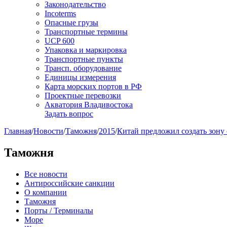
Законодательство
Incoterms
Опасные грузы
Транспортные термины
UCP 600
Упаковка и маркировка
Транспортные пункты
Трансп. оборудование
Единицы измерения
Карта морских портов в РФ
Проектные перевозки
Акватория Владивостока
Задать вопрос
Главная
/
Новости
/
Таможня
/
2015
/
Китай предложил создать зону
Таможня
Все новости
Антироссийские санкции
О компании
Таможня
Порты / Терминалы
Море