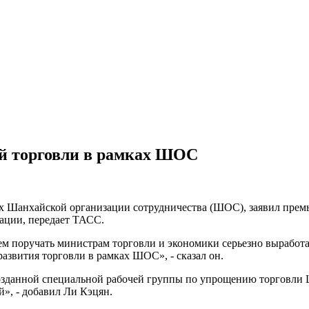
ой торговли в рамках ШОС
ах Шанхайской организации сотрудничества (ШОС), заявил прем
зации, передает ТАСС.
удем поручать министрам торговли и экономики серьезно выработ
азвития торговли в рамках ШОС», - сказал он.
озданной специальной рабочей группы по упрощению торговли Ш
й», - добавил Ли Кэцян.