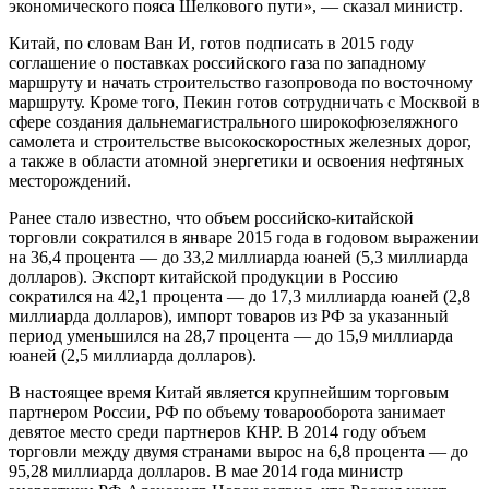
экономического пояса Шелкового пути», — сказал министр.
Китай, по словам Ван И, готов подписать в 2015 году
соглашение о поставках российского газа по западному
маршруту и начать строительство газопровода по восточному
маршруту. Кроме того, Пекин готов сотрудничать с Москвой в
сфере создания дальнемагистрального широкофюзеляжного
самолета и строительстве высокоскоростных железных дорог,
а также в области атомной энергетики и освоения нефтяных
месторождений.
Ранее стало известно, что объем российско-китайской
торговли сократился в январе 2015 года в годовом выражении
на 36,4 процента — до 33,2 миллиарда юаней (5,3 миллиарда
долларов). Экспорт китайской продукции в Россию
сократился на 42,1 процента — до 17,3 миллиарда юаней (2,8
миллиарда долларов), импорт товаров из РФ за указанный
период уменьшился на 28,7 процента — до 15,9 миллиарда
юаней (2,5 миллиарда долларов).
В настоящее время Китай является крупнейшим торговым
партнером России, РФ по объему товарооборота занимает
девятое место среди партнеров КНР. В 2014 году объем
торговли между двумя странами вырос на 6,8 процента — до
95,28 миллиарда долларов. В мае 2014 года министр