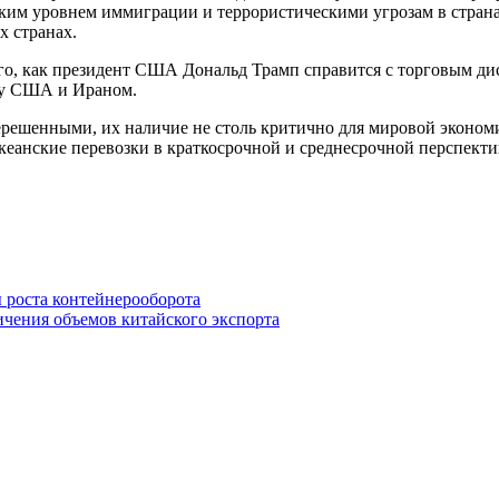
оким уровнем иммиграции и террористическими угрозам в стран
 странах.
ого, как президент США Дональд Трамп справится с торговым д
ду США и Ираном.
ерешенными, их наличие не столь критично для мировой эконом
кеанские перевозки в краткосрочной и среднесрочной перспекти
 роста контейнерооборота
ичения объемов китайского экспорта