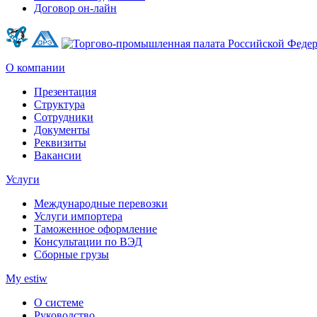
Договор он-лайн
О компании
Презентация
Структура
Сотрудники
Документы
Реквизиты
Вакансии
Услуги
Международные перевозки
Услуги импортера
Таможенное оформление
Консультации по ВЭД
Сборные грузы
My estiw
О системе
Руководство