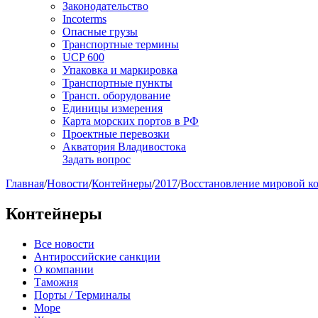
Законодательство
Incoterms
Опасные грузы
Транспортные термины
UCP 600
Упаковка и маркировка
Транспортные пункты
Трансп. оборудование
Единицы измерения
Карта морских портов в РФ
Проектные перевозки
Акватория Владивостока
Задать вопрос
Главная
/
Новости
/
Контейнеры
/
2017
/
Восстановление мировой к
Контейнеры
Все новости
Антироссийские санкции
О компании
Таможня
Порты / Терминалы
Море