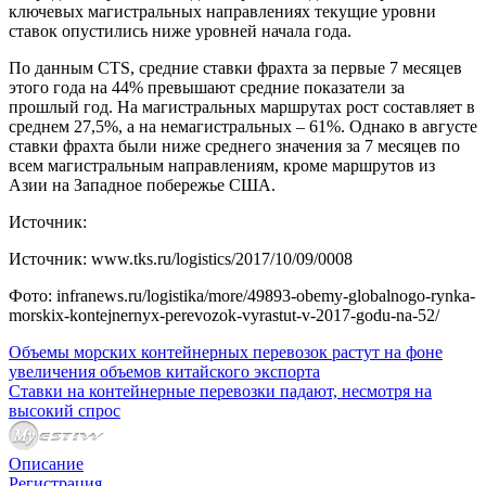
ключевых магистральных направлениях текущие уровни
ставок опустились ниже уровней начала года.
По данным CTS, средние ставки фрахта за первые 7 месяцев
этого года на 44% превышают средние показатели за
прошлый год. На магистральных маршрутах рост составляет в
среднем 27,5%, а на немагистральных – 61%. Однако в августе
ставки фрахта были ниже среднего значения за 7 месяцев по
всем магистральным направлениям, кроме маршрутов из
Азии на Западное побережье США.
Источник:
Источник: www.tks.ru/logistics/2017/10/09/0008
Фото: infranews.ru/logistika/more/49893-obemy-globalnogo-rynka-
morskix-kontejnernyx-perevozok-vyrastut-v-2017-godu-na-52/
Объемы морских контейнерных перевозок растут на фоне
увеличения объемов китайского экспорта
Ставки на контейнерные перевозки падают, несмотря на
высокий спрос
Описание
Регистрация