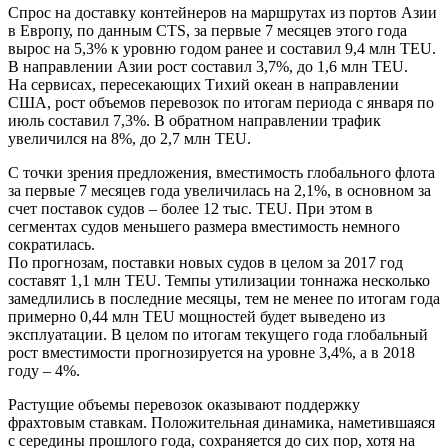
Спрос на доставку контейнеров на маршрутах из портов Азии
в Европу, по данным CTS, за первые 7 месяцев этого года
вырос на 5,3% к уровню годом ранее и составил 9,4 млн TEU.
В направлении Азии рост составил 3,7%, до 1,6 млн TEU.
На сервисах, пересекающих Тихий океан в направлении
США, рост объемов перевозок по итогам периода с января по
июль составил 7,3%. В обратном направлении трафик
увеличился на 8%, до 2,7 млн TEU.
С точки зрения предложения, вместимость глобального флота
за первые 7 месяцев года увеличилась на 2,1%, в основном за
счет поставок судов – более 12 тыс. TEU. При этом в
сегментах судов меньшего размера вместимость немного
сократилась.
По прогнозам, поставки новых судов в целом за 2017 год
составят 1,1 млн TEU. Темпы утилизации тоннажа несколько
замедлились в последние месяцы, тем не менее по итогам года
примерно 0,44 млн TEU мощностей будет выведено из
эксплуатации. В целом по итогам текущего года глобальный
рост вместимости прогнозируется на уровне 3,4%, а в 2018
году – 4%.
Растущие объемы перевозок оказывают поддержку
фрахтовым ставкам. Положительная динамика, наметившаяся
с середины прошлого года, сохраняется до сих пор, хотя на