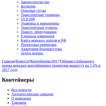
Законодательство
Incoterms
Опасные грузы
Транспортные термины
UCP 600
Упаковка и маркировка
Транспортные пункты
Трансп. оборудование
Единицы измерения
Карта морских портов в РФ
Проектные перевозки
Акватория Владивостока
Задать вопрос
Главная
/
Новости
/
Контейнеры
/
2017
/
Объемы глобального
рынка морских контейнерных перевозок вырастут на 5,2% в
2017 году
Контейнеры
Все новости
Антироссийские санкции
О компании
Таможня