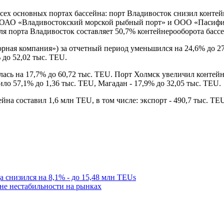
сех основных портах бассейна: порт Владивосток снизил контей
ОАО «Владивостокский морской рыбный порт» и ООО «Пасифик 
Доля порта Владивосток составляет 50,7% контейнерооборота басс
ная компания») за отчетный период уменьшился на 24,6% до 27
 до 52,02 тыс. TEU.
сь на 17,7% до 60,72 тыс. TEU. Порт Холмск увеличил контейнер
ло 57,1% до 1,36 тыс. TEU, Магадан - 17,9% до 32,05 тыс. TEU.
а составил 1,6 млн TEU, в том числе: экспорт - 490,7 тыс. TEU,
а снизился на 8,1% - до 15,48 млн TEUs
не нестабильности на рынках