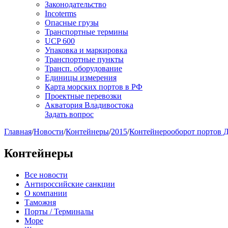
Законодательство
Incoterms
Опасные грузы
Транспортные термины
UCP 600
Упаковка и маркировка
Транспортные пункты
Трансп. оборудование
Единицы измерения
Карта морских портов в РФ
Проектные перевозки
Акватория Владивостока
Задать вопрос
Главная
/
Новости
/
Контейнеры
/
2015
/
Контейнерооборот портов Да
Контейнеры
Все новости
Антироссийские санкции
О компании
Таможня
Порты / Терминалы
Море