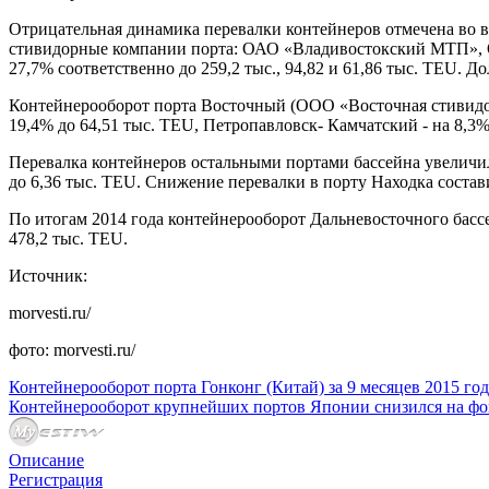
Отрицательная динамика перевалки контейнеров отмечена во в
стивидорные компании порта: ОАО «Владивостокский МТП», 
27,7% соответственно до 259,2 тыс., 94,82 и 61,86 тыс. TEU. 
Контейнерооборот порта Восточный (ООО «Восточная стивидор
19,4% до 64,51 тыс. TEU, Петропавловск- Камчатский - на 8,3%
Перевалка контейнеров остальными портами бассейна увеличила
до 6,36 тыс. TEU. Снижение перевалки в порту Находка состави
По итогам 2014 года контейнерооборот Дальневосточного бассейн
478,2 тыс. TEU.
Источник:
morvesti.ru/
фото: morvesti.ru/
Контейнерооборот порта Гонконг (Китай) за 9 месяцев 2015 год
Контейнерооборот крупнейших портов Японии снизился на фо
Описание
Регистрация