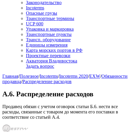
Законодательство
Incoterms
Опасные грузы
Транспортные термины
UCP 600
Упаковка и маркировка
Транспортные пункты
Трансп. оборудование
Единицы измерения
Карта морских портов в РФ
Проектные перевозки
Акватория Владивостока
Задать вопрос
Главная
/
Полезное
/
Incoterms
/
Incoterms 2020
/
EXW
/
Обязанности
продавца
/
Распределение расходов
A.6. Распределение расходов
Продавец обязан с учетом оговорок статьи Б.6. нести все
расходы, связанные с товаром до момента его поставки в
соответствие со статьей А.4.