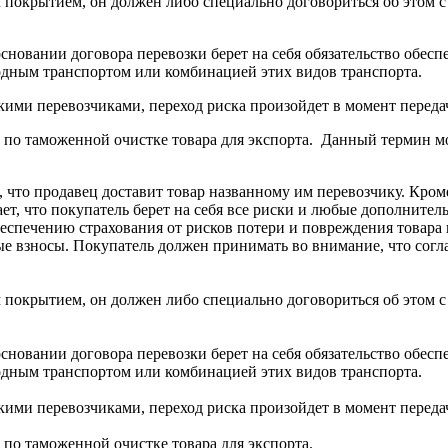
м покрытием, он должен либо специально договориться об этом 
сновании договора перевозки берет на себя обязательство обесп
дным транспортом или комбинацией этих видов транспорта.
кими перевозчиками, переход риска произойдет в момент переда
ь по таможенной очистке товара для экспорта. Данный термин 
 что продавец доставит товар названному им перевозчику. Кроме
ает, что покупатель берет на себя все риски и любые дополнител
беспечению страхования от рисков потери и повреждения товара 
вые взносы. Покупатель должен принимать во внимание, что сог
м покрытием, он должен либо специально договориться об этом 
сновании договора перевозки берет на себя обязательство обесп
дным транспортом или комбинацией этих видов транспорта.
кими перевозчиками, переход риска произойдет в момент переда
 по таможенной очистке товара для экспорта.