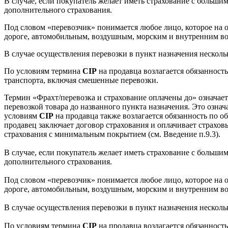
В случае, если покупатель желает иметь страхование с больши
дополнительного страхования.
Под словом «перевозчик» понимается любое лицо, которое на о
дороге, автомобильным, воздушным, морским и внутренним во
В случае осуществления перевозки в пункт назначения несколь
По условиям термина
СIР
на продавца возлагается обязанност
транспорта, включая смешенные перевозки.
Термин «Фрахт/перевозка и страхование оплачены до» означает,
перевозкой товара до названного пункта назначения. Это означ
условиям
CIP
на продавца также возлагается обязанность по о
продавец заключает договор страхования и оплачивает страхо
страхования с минимальным покрытием (см. Введение п.9.3).
В случае, если покупатель желает иметь страхование с больши
дополнительного страхования.
Под словом «перевозчик» понимается любое лицо, которое на о
дороге, автомобильным, воздушным, морским и внутренним во
В случае осуществления перевозки в пункт назначения несколь
По условиям термина
СIР
на продавца возлагается обязанность