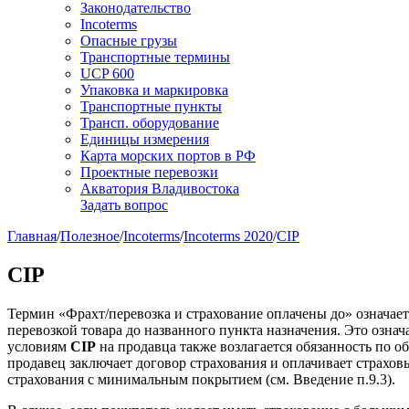
Законодательство
Incoterms
Опасные грузы
Транспортные термины
UCP 600
Упаковка и маркировка
Транспортные пункты
Трансп. оборудование
Единицы измерения
Карта морских портов в РФ
Проектные перевозки
Акватория Владивостока
Задать вопрос
Главная
/
Полезное
/
Incoterms
/
Incoterms 2020
/
CIP
CIP
Термин «Фрахт/перевозка и страхование оплачены до» означает,
перевозкой товара до названного пункта назначения. Это означ
условиям
CIP
на продавца также возлагается обязанность по о
продавец заключает договор страхования и оплачивает страхо
страхования с минимальным покрытием (см. Введение п.9.3).