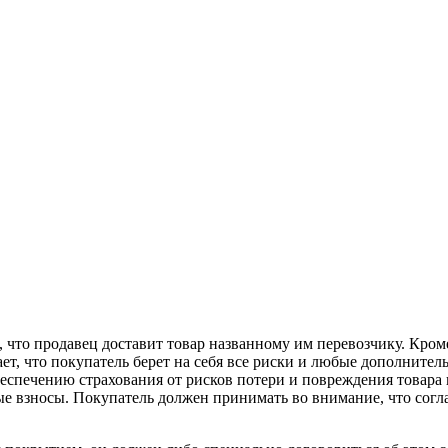
 что продавец доставит товар названному им перевозчику. Кроме
ает, что покупатель берет на себя все риски и любые дополнител
беспечению страхования от рисков потери и повреждения товара 
вые взносы. Покупатель должен принимать во внимание, что сог