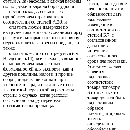
статьи А.3а) расходы, включая расходы
расходы вследствие
по погрузке товара на борт судна, и
невыполнения им
— нести расходы, связанные с
обязанности дать
приобретением страхования в
надлежащее
соответствии со статьей А.3б),и
извещение в
— оплатить любые издержки по
соответствии со
выгрузке товара в согласованном порту
статьей Б.7. с
разгрузки, которые согласно договору
согласованной
перевозки возлагаются на продавца, а
даты или с
также
истечения
— оплатить, если это потребуется (см.
согласованного
Введение п.14), все расходы, связанные
срока для поставки.
с выполнением таможенных
Условием, однако,
формальностей для экспорта, как и
является
другие пошлины, налоги и прочие
надлежащее
сборы, подлежащие оплате при
соответствие
экспорте товара, и связанные с его
товара договору.
транзитной перевозкой через третьи
Это значит, что
страны в случаях, когда расходы
товар должен быть
согласно договору перевозки
надлежащим
возлагаются на продавца.
образом
идентифицирован,
то есть
определенно
обособлен или