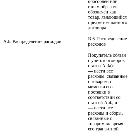
обособлен или
иным образом
обозначен как
товар, являющийся
предметом данного
договора.
B.6. Распределение
A.6. Распределение расходов
расходов
Покупатель обязан
с учетом оговорок
статьи А.3а):
— нести все
расходы, связанные
с товаром, с
момента его
поставки в
соответствии со
статьей А.4., и
— нести все
расходы и сборы,
связанные с
товаром во время
его транзитной