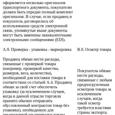
оформляется несколько оригиналов
транспортного документа, покупателю
должен быть передан полный комплект
оригиналов. В случае, если продавец и
покупатель договорились об
использовании средств электронной
связи, упомянутые выше документы
могут быть заменены эквивалентными
электронными сообщениями (EDI).
A.9. Проверка - упаковка - маркировка
B.9. Осмотр товара
Продавец обязан нести расходы,
связанные с проверкой товара
(например, проверкой качества,
Покупатель обязан
размеров, веса, количества),
нести расходы,
необходимой для поставки товара в
связанные с любым
соответствии со статьей А.4. Продавец
предпогрузочным
обязан за свой счет обеспечить
осмотром товара за
упаковку (за исключением случаев,
исключением
когда в данной отрасли торговли
случаев, когда
принято обычно отправлять
такой осмотр
обусловленный контрактом товар без
требуется властями
упаковки), необходимую для
страны экспорта.
организуемой им перевозки товара.