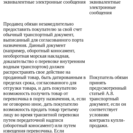
эквивалентные электронные сообщения
эквивалентные
электронные
сообщения
Продавец обязан незамедлительно
предоставить покупателю за свой счет
обычный транспортный документ,
выписанный для согласованного порта
назначения. Данный документ
(например, оборотный коносамент,
необоротная морская накладная,
доказательство о перевозке внутренним
водным транспортом) должен
распространять свое действие на
проданный товар, быть датированным в
Покупатель обязан
пределах срока, согласованного для
принять
отгрузки товара, и дать покупателю
предусмотренный
возможность получить товар от
статьей А.8.
перевозчика в порту назначения, и, если
транспортный
не оговорено иное, дать покупателю
документ, если он
возможность продать товар третьему
соответствует
лицу во время транзитной перевозки
условиям
путем передаточной надписи
контракта купли-
(оборотный коносамент) или путем
продажи.
извещения перевозчика. Если