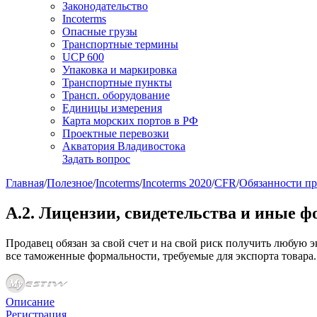
Законодательство
Incoterms
Опасные грузы
Транспортные термины
UCP 600
Упаковка и маркировка
Транспортные пункты
Трансп. оборудование
Единицы измерения
Карта морских портов в РФ
Проектные перевозки
Акватория Владивостока
Задать вопрос
Главная
/
Полезное
/
Incoterms
/
Incoterms 2020
/
CFR
/
Обязанности пр
A.2. Лицензии, свидетельства и иные 
Продавец обязан за свой счет и на свой риск получить любую э
все таможенные формальности, требуемые для экспорта товара.
Описание
Регистрация