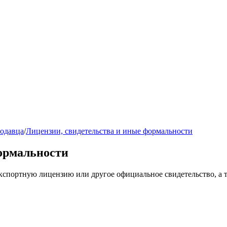
одавца
/
Лицензии, свидетельства и иные формальности
формальности
кспортную лицензию или другое официальное свидетельство, а та