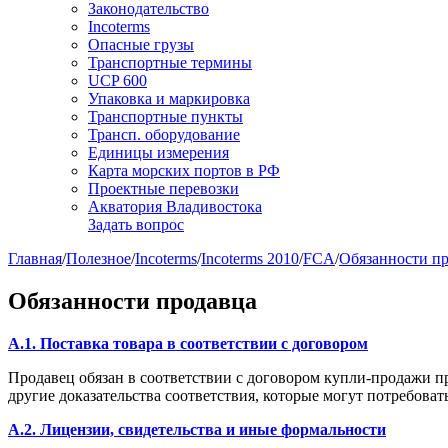
Законодательство
Incoterms
Опасные грузы
Транспортные термины
UCP 600
Упаковка и маркировка
Транспортные пункты
Трансп. оборудование
Единицы измерения
Карта морских портов в РФ
Проектные перевозки
Акватория Владивостока
Задать вопрос
Главная
/
Полезное
/
Incoterms
/
Incoterms 2010
/
FCA
/
Обязанности п
Обязанности продавца
A.1. Поставка товара в соответствии с договором
Продавец обязан в соответствии с договором купли-продажи п
другие доказательства соответствия, которые могут потребова
A.2. Лицензии, свидетельства и иные формальности