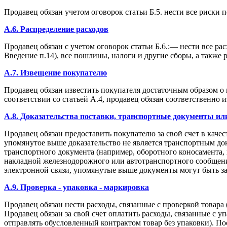
Продавец обязан учетом оговорок статьи Б.5. нести все риски 
A.6. Распределение расходов
Продавец обязан с учетом оговорок статьи Б.6.:— нести все рас
Введение п.14), все пошлины, налоги и другие сборы, а такж
A.7. Извещение покупателю
Продавец обязан известить покупателя достаточным образом о п
соответствии со статьей А.4, продавец обязан соответственно и
A.8. Доказательства поставки, транспортные документы и
Продавец обязан предоставить покупателю за свой счет в качес
упомянутое выше доказательство не является транспортным доку
транспортного документа (например, оборотного коносамента,
накладной железнодорожного или автотранспортного сообщения
электронной связи, упомянутые выше документы могут быть 
A.9. Проверка - упаковка - маркировка
Продавец обязан нести расходы, связанные с проверкой товара (
Продавец обязан за свой счет оплатить расходы, связанные с у
отправлять обусловленный контрактом товар без упаковки). Пос