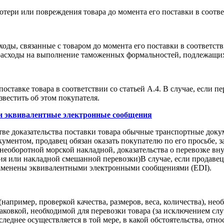
потери или повреждения товара до момента его поставки в соотве
ходы, связанные с товаром до момента его поставки в соответств
е расходы на выполнение таможенных формальностей, подлежащих
оставке товара в соответствии со статьей А.4. В случае, если п
звестить об этом покупателя.
ли эквивалентные электронные сообщения
тве доказательства поставки товара обычные транспортные докуме
ментом, продавец обязан оказать покупателю по его просьбе, за
 необоротной морской накладной, доказательства о перевозке в
 или накладной смешанной перевозки)В случае, если продавец 
заменены эквивалентными электронными сообщениями (EDI).
например, проверкой качества, размеров, веса, количества), необ
паковкой, необходимой для перевозки товара (за исключением сл
леднее осуществляется в той мере, в какой обстоятельства, отн