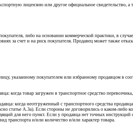
кспортную лицензию или другое официальное свидетельство, а та
е покупателя, либо на основании коммерческой практики, в случа
иях за счет и на риск покупателя. Продавец может также отказа
лицу, указанному покупателем или избранному продавцом в соот
авца: когда товар загружен в транспортное средство перевозчик
одавца: когда неотгруженный с транспортного средства продавца
сно статье А.3а). Если стороны не договорились о каком-либо к
дящий для него пункт. Если у продавца нет точных инструкций 
ид транспорта и/или количество и/или характер товара.