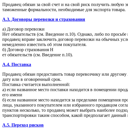
Продавец обязан за свой счет и на свой риск получить любую э
таможенные формальности, необходимые для экспорта товара.
A.3. Договоры перевозки и страхования
а) Договор перевозки
Нет обязательств (см. Введение п.10). Однако, либо по просьб
продавец вправе заключить договор перевозки на обычных услов
немедленно известить об этом покупателя.
б) Договор страхования Н
ет обязательств (см. Введение п.10).
A.4. Поставка
Продавец обязан предоставить товар перевозчику или другому 
дату или в оговоренный срок.
Поставка считается выполненной:
а) если названное место поставки находится в помещении прод
его имени
б) если названное место находится за пределами помещения пр
лица, указанного покупателем или избранного продавцом согла
пунктов несколько, то продавец может выбрать наиболее подхо
транспортировки таким способом, какой предполагает данный в
A.5. Переход рисков