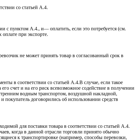
тствии со статьей А.4.
ии с пунктом А.4., и— оплатить, если это потребуется (см.
 оплате при экспорте.
еревозчик не может принять товар в согласованный срок в
нты в соответствии со статьей А.4.В случае, если такое
 его счет и на его риск всевозможное содействие в получении
нутренним водным транспортом, воздушной накладной,
и покупатель договорились об использовании средств
ходимой для поставки товара в соответствии со статьей А.4.
учаев, когда в данной отрасли торговли принято обычно
осящиеся к транспортировке (например, способы перевозки,