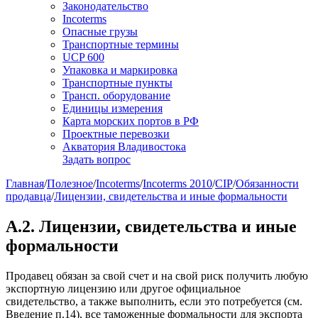
Законодательство
Incoterms
Опасные грузы
Транспортные термины
UCP 600
Упаковка и маркировка
Транспортные пункты
Трансп. оборудование
Единицы измерения
Карта морских портов в РФ
Проектные перевозки
Акватория Владивостока
Задать вопрос
Главная
/
Полезное
/
Incoterms
/
Incoterms 2010
/
CIP
/
Обязанности
продавца
/
Лицензии, свидетельства и иные формальности
A.2. Лицензии, свидетельства и иные
формальности
Продавец обязан за свой счет и на свой риск получить любую
экспортную лицензию или другое официальное
свидетельство, а также выполнить, если это потребуется (см.
Введение п.14), все таможенные формальности для экспорта