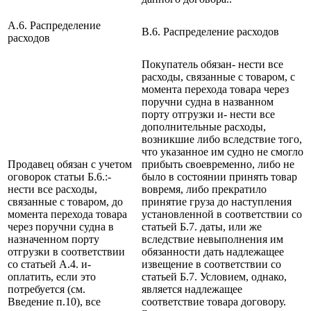
A.6. Распределение
B.6. Распределение расходов
расходов
Покупатель обязан- нести все
расходы, связанные с товаром, с
момента перехода товара через
поручни судна в названном
порту отгрузки и- нести все
дополнительные расходы,
возникшие либо вследствие того,
что указанное им судно не смогло
Продавец обязан с учетом
прибыть своевременно, либо не
оговорок статьи Б.6.:-
было в состоянии принять товар
нести все расходы,
вовремя, либо прекратило
связанные с товаром, до
принятие груза до наступления
момента перехода товара
установленной в соответствии со
через поручни судна в
статьей Б.7. даты, или же
назначенном порту
вследствие невыполнения им
отгрузки в соответствии
обязанности дать надлежащее
со статьей А.4. и-
извещение в соответствии со
оплатить, если это
статьей Б.7. Условием, однако,
потребуется (см.
является надлежащее
Введение п.10), все
соответствие товара договору.