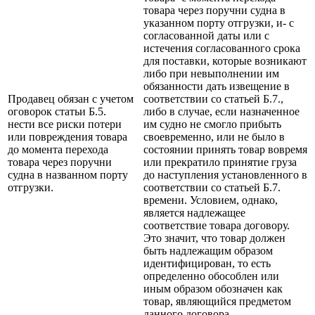
товара через поручни судна в
указанном порту отгрузки, и- с
согласованной даты или с
истечения согласованного срока
для поставки, которые возникают
либо при невыполнении им
обязанности дать извещение в
Продавец обязан с учетом
соответствии со статьей Б.7.,
оговорок статьи Б.5.
либо в случае, если назначенное
нести все риски потери
им судно не смогло прибыть
или повреждения товара
своевременно, или не было в
до момента перехода
состоянии принять товар вовремя
товара через поручни
или прекратило принятие груза
судна в названном порту
до наступления установленного в
отгрузки.
соответствии со статьей Б.7.
времени. Условием, однако,
является надлежащее
соответствие товара договору.
Это значит, что товар должен
быть надлежащим образом
идентифицирован, то есть
определенно обособлен или
иным образом обозначен как
товар, являющийся предметом
данного договора..