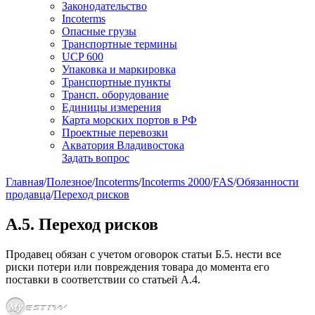
Законодательство
Incoterms
Опасные грузы
Транспортные термины
UCP 600
Упаковка и маркировка
Транспортные пункты
Трансп. оборудование
Единицы измерения
Карта морских портов в РФ
Проектные перевозки
Акватория Владивостока
Задать вопрос
Главная
/
Полезное
/
Incoterms
/
Incoterms 2000
/
FAS
/
Обязанности
продавца
/
Переход рисков
A.5. Переход рисков
Продавец обязан с учетом оговорок статьи Б.5. нести все
риски потери или повреждения товара до момента его
поставки в соответствии со статьей А.4.