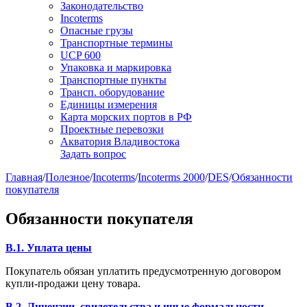
Законодательство
Incoterms
Опасные грузы
Транспортные термины
UCP 600
Упаковка и маркировка
Транспортные пункты
Трансп. оборудование
Единицы измерения
Карта морских портов в РФ
Проектные перевозки
Акватория Владивостока
Задать вопрос
Главная
/
Полезное
/
Incoterms
/
Incoterms 2000
/
DES
/
Обязанности
покупателя
Обязанности покупателя
B.1. Уплата цены
Покупатель обязан уплатить предусмотренную договором
купли-продажи цену товара.
B.2. Лицензии, свидетельства и иные формальности