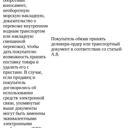
оборотный
коносамент,
необоротную
морскую накладную,
доказательство о
перевозке внутренним
водным транспортом
или накладную
Покупатель обязан принять
смешанной
деливери-ордер или транспортный
перевозки), чтобы
документ в соответствии со статьей
дать покупателю
А.8.
возможность принять
поставку товара и
удалить его с
пристани. В случае,
если продавец и
покупатель
договорились об
использовании
средств электронной
связи, упомянутые
выше документы
могут быть заменены
эквивалентными
электронными