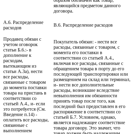
образом обозначен как товар,
являющийся предметом данного
договора.
A.6. Распределение
B.6. Распределение расходов
расходов
Продавец обязан с
Покупатель обязан: - нести все
учетом оговорок
расходы, связанные с товаром, с
статьи Б.6.:- в
момента его поставки в
дополнение к
соответствии со статьей А.4.,
расходам,
включая все расходы, связанные с
вытекающим из
обращением товара в порту до его
статьи А.3а), нести
последующей транспортировки или
все расходы,
размещением на склад или терминал,
связанные с товаром
и- нести все дополнительные
до момента поставки
расходы, возникшие вследствие
товара на пристань в
невыполнения им обязанности
соответствии со
принять товар после того, как
статьей А.4., и- если
последний был предоставлен в его
это потребуется (См.
распоряжение в соответствии со
Введение п.14) -
статьей Б.7. Условием, однако,
оплатить все расходы,
является надлежащее соответствие
связанные с
товара договору. Это значит, что
выполнением
товар должен быть надлежащим