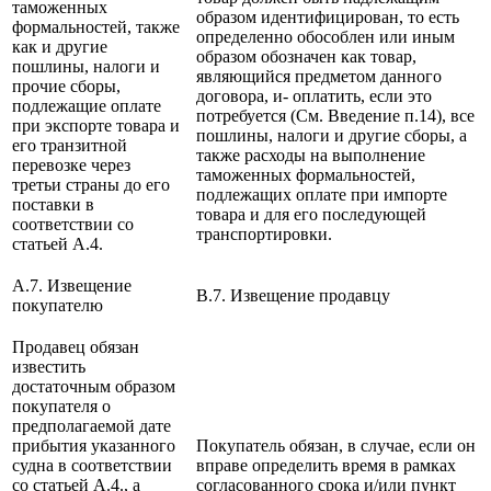
таможенных
образом идентифицирован, то есть
формальностей, также
определенно обособлен или иным
как и другие
образом обозначен как товар,
пошлины, налоги и
являющийся предметом данного
прочие сборы,
договора, и- оплатить, если это
подлежащие оплате
потребуется (См. Введение п.14), все
при экспорте товара и
пошлины, налоги и другие сборы, а
его транзитной
также расходы на выполнение
перевозке через
таможенных формальностей,
третьи страны до его
подлежащих оплате при импорте
поставки в
товара и для его последующей
соответствии со
транспортировки.
статьей А.4.
A.7. Извещение
B.7. Извещение продавцу
покупателю
Продавец обязан
известить
достаточным образом
покупателя о
предполагаемой дате
прибытия указанного
Покупатель обязан, в случае, если он
судна в соответствии
вправе определить время в рамках
со статьей А.4., а
согласованного срока и/или пункт