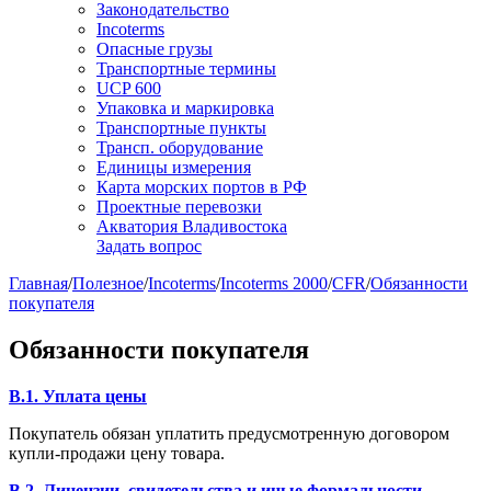
Законодательство
Incoterms
Опасные грузы
Транспортные термины
UCP 600
Упаковка и маркировка
Транспортные пункты
Трансп. оборудование
Единицы измерения
Карта морских портов в РФ
Проектные перевозки
Акватория Владивостока
Задать вопрос
Главная
/
Полезное
/
Incoterms
/
Incoterms 2000
/
CFR
/
Обязанности
покупателя
Обязанности покупателя
B.1. Уплата цены
Покупатель обязан уплатить предусмотренную договором
купли-продажи цену товара.
B.2. Лицензии, свидетельства и иные формальности